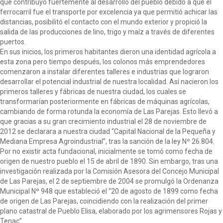
que contribuyó fuertemente al desarrollo del pueblo debido a que el
ferrocarril fue el transporte por excelencia ya que permitió achicar las
distancias, posibilitó el contacto con el mundo exterior y propició la
salida de las producciones de lino, trigo y maíz a través de diferentes
puertos.
En sus inicios, los primeros habitantes dieron una identidad agrícola a
esta zona pero tiempo después, los colonos más emprendedores
comenzaron a instalar diferentes talleres e industrias que lograron
desarrollar el potencial industrial de nuestra localidad. Así nacieron los
primeros talleres y fábricas de nuestra ciudad, los cuales se
transformarían posteriormente en fábricas de máquinas agrícolas,
cambiando de forma rotunda la economía de Las Parejas. Esto llevó a
que gracias a su gran crecimiento industrial el 28 de noviembre de
2012 se declarara a nuestra ciudad “Capital Nacional de la Pequeña y
Mediana Empresa Agroindustrial”, tras la sanción de la ley Nº 26.804.
Por no existir acta fundacional, inicialmente se tomó como fecha de
origen de nuestro pueblo el 15 de abril de 1890. Sin embargo, tras una
investigación realizada por la Comisión Asesora del Concejo Municipal
de Las Parejas, el 2 de septiembre de 2004 se promulgó la Ordenanza
Municipal Nº 948 que estableció el “20 de agosto de 1899 como fecha
de origen de Las Parejas, coincidiendo con la realización del primer
plano catastral de Pueblo Elisa, elaborado por los agrimensores Rojas y
Tenac”.