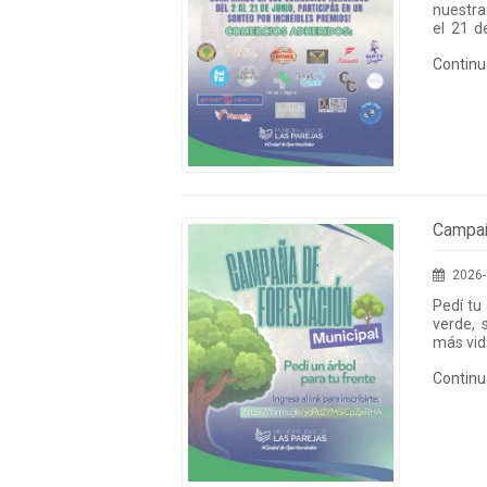
nuestra
el 21 d
increíb
Contin
en cual
entras 
Campañ
2026-
Pedí tu
verde, 
más vid
Contin