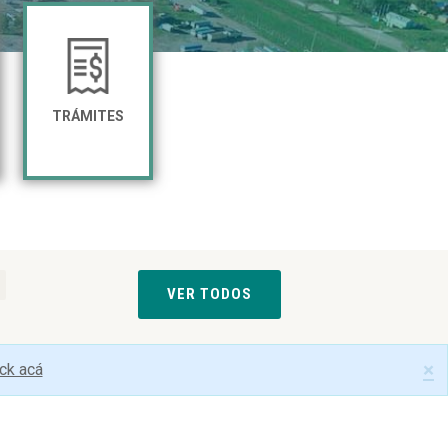
TRÁMITES
VER TODOS
s
×
ick acá