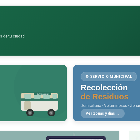
os de tu ciudad
♻️ SERVICIO MUNICIPAL
Recolección
de Residuos
EL PAREJENSE
Domiciliaria · Voluminosos · Zona
Ver zonas y días →