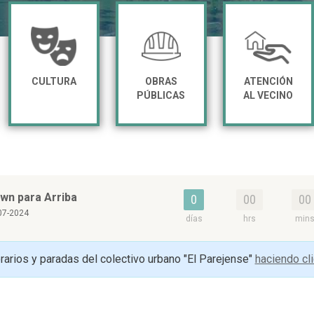
CULTURA
OBRAS
ATENCIÓN
PÚBLICAS
AL VECINO
wn para Arriba
0
00
00
07-2024
días
hrs
min
arios y paradas del colectivo urbano "El Parejense"
haciendo cl