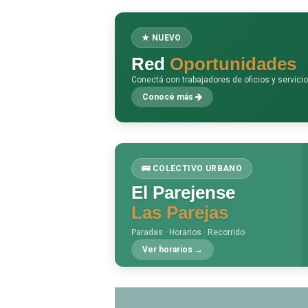
★ NUEVO
Red
Oportunidades
Conectá con trabajadores de oficios y servici
Conocé más
🚌 COLECTIVO URBANO
El Parejense
Las Parejas
Paradas · Horarios · Recorrido
Ver horarios →