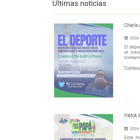
Últimas noticias
Charla
2026-
El depo
el crec
invitam
nuestra
Contin
espacio
formació
adolesce
en el 
formula
PARA 
2026-
Este m