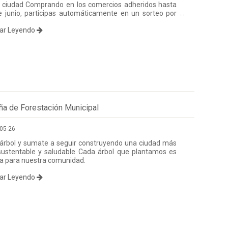
 ciudad Comprando en los comercios adheridos hasta
e junio, participas automáticamente en un sorteo por
les premios ¿Cómo participar? ¡Simple! Con tu compra
uar Leyendo
quiera de los negocios adheridos, llenas el cupón y
al sorteo automáticamente.
a de Forestación Municipal
05-26
 árbol y sumate a seguir construyendo una ciudad más
sustentable y saludable Cada árbol que plantamos es
a para nuestra comunidad.
uar Leyendo