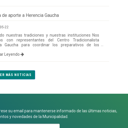
a de aporte a Herencia Gaucha
05-22
o nuestras tradiciones y nuestras instituciones Nos
os con representantes del Centro Tradicionalista
ia Gaucha para coordinar los preparativos de los
s de este próximo 25 de Mayo. En este marco, hicimos
uar Leyendo
 de un aporte destinado a colaborar directamente con
nización de todas las actividades patrias planificadas.
 aprovechamos el encuentro para proyectar el trabajo
o a futuro y el fortalecimiento de la institución.
ñar el esfuerzo de nuestras entidades es defender
ER MÁS NOTICIAS
 identidad!
rese su email para mantenerse informado de las últimas noticias,
ntos y novedades de la Municipalidad.