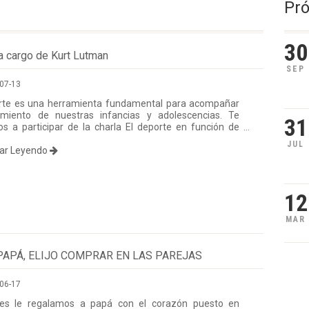
Pr
30
 a cargo de Kurt Lutman
SEP
07-13
rte es una herramienta fundamental para acompañar
imiento de nuestras infancias y adolescencias. Te
31
os a participar de la charla El deporte en función de
s infancias y adolescencias, a cargo de Kurt Lutman, un
JUL
uar Leyendo
 para reflexionar sobre el rol de los adultos en la
n, el cuidado y el desarrollo integral de niñas, niños y
ntes a través del deporte. Jueves 23 de julio, 19:00 hs.
Argentino Atlético Club Inscribite completando el
12
rio
MAR
PAPÁ, ELIJO COMPRAR EN LAS PAREJAS
06-17
es le regalamos a papá con el corazón puesto en