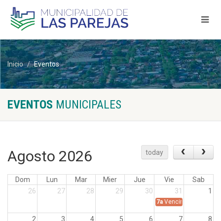
Inicio
Eventos
EVENTOS
MUNICIPALES
Agosto 2026
today
Dom
Lun
Mar
Mier
Jue
Vie
Sab
26
27
28
29
30
31
1
7a
Vencimiento Tasa po
2
3
4
5
6
7
8