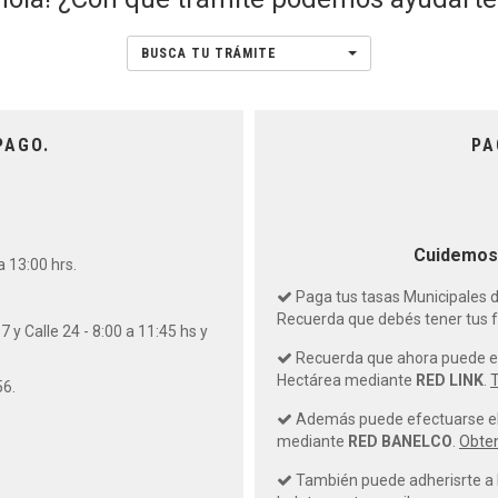
BUSCA TU TRÁMITE
PAGO.
PA
Cuidemos 
a 13:00 hrs.
Paga tus tasas Municipales
Recuerda que debés tener tus fa
 y Calle 24 - 8:00 a 11:45 hs y
Recuerda que ahora puede efe
Hectárea mediante
RED LINK
.
T
56.
Además puede efectuarse el 
mediante
RED BANELCO
.
Obten
También puede adherisrte a 