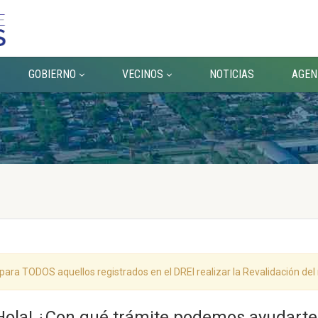
GOBIERNO
VECINOS
NOTICIAS
AGEN
 para TODOS aquellos registrados en el DREI realizar la Revalidación de
Hola! ¿Con qué trámite podemos ayudarte