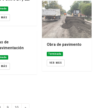
inada
R MÁS
as de
Obra de pavimento
avimentación
Terminada
inada
VER MÁS
R MÁS
8
9
10
»