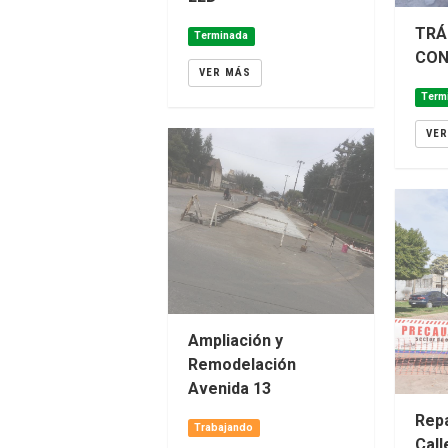
TRÁ
Terminada
CON
VER MÁS
Term
VE
Ampliación y
Remodelación
Avenida 13
Rep
Trabajando
Call