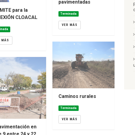
pavimentadas
MITE para la
Terminada
EXIÓN CLOACAL
VER MÁS
inada
R MÁS
Caminos rurales
Terminada
VER MÁS
avimentación en
e 9 entre 24 y 22.