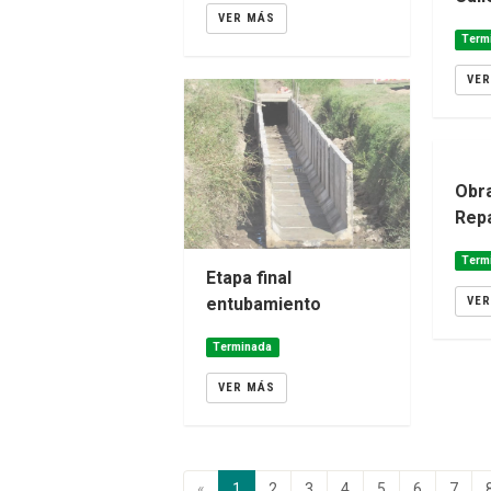
VER MÁS
Term
VE
Obr
Rep
Term
Etapa final
entubamiento
VE
Terminada
VER MÁS
«
1
2
3
4
5
6
7