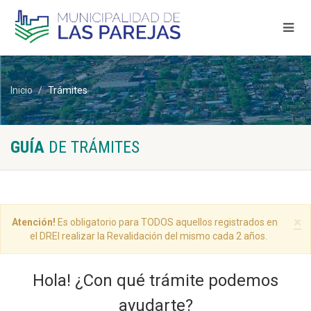
Inicio
Trámites
GUÍA
DE TRÁMITES
×
Atención!
Es obligatorio para TODOS aquellos registrados en
el DREI realizar la Revalidación del mismo cada 2 años.
Hola! ¿Con qué trámite podemos
ayudarte?